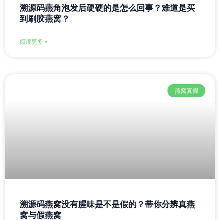
溯源码燕角泡发后硬硬的是怎么回事？难道是买
到刷胶燕窝？
阅读更多 »
燕窝真假
溯源码燕窝没有腥味是不是假的？带你分辨真燕
窝与假燕窝