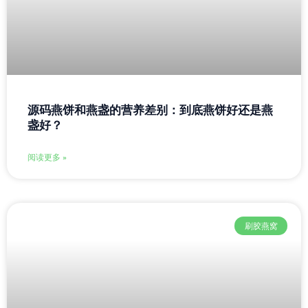
源码燕饼和燕盏的营养差别：到底燕饼好还是燕
盏好？
阅读更多 »
刷胶燕窝