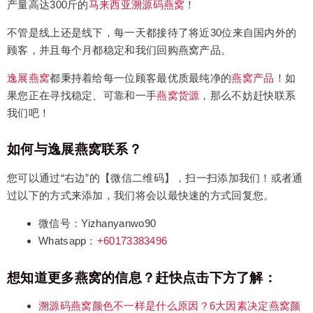
产量高达300斤的
马来西亚溯源码燕窝
！
不管是线上还是线下，每一天都接待了将近30位来自国内外的
顾客，并且每个月都稳定和我们回购燕窝产品。
逸展燕窝
都秉持着给每一位顾客最优质最纯净的
燕窝产品
！如
果您正在寻找稳定、可靠和一手
燕窝货源
，那么不妨赶快联系
我们吧！
如何与逸展燕窝联系？
您可以通过“右边”的【微信二维码】，扫一扫添加我们！或者通
过以下的方式来添加，我们将会以最快速的方式回复您。
微信号：Yizhanyanwo90
Whatsapp：
+60173383496
想知道更多燕窝的信息？赶快点击下方了解：
溯源码燕窝颜色不一样是什么原因？6大因素决定燕窝颜