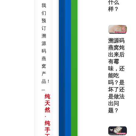
什么
我
样？
们
预
订
溯
溯源码
源
燕窝炖
码
出来后
燕
有霉
窝
味，还
产
能吃
品！
吗？是
坏了还
纯
是做法
天
出问
然
题？
·
纯
手