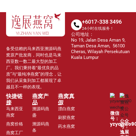
+6017-338 3496
24小时在线服务！
公司地址：
No 19, Jalan Desa Aman 9,
Taman Desa Aman, 56100
备受信赖的马来西亚溯源码燕
Cheras, Wilayah Persekutuan
窝原产批发商，同时也是马来
Kuala Lumpur
西亚数一数二最大型的加工
厂。我们秉持着“最优良的品
质”与“最纯净燕窝”的理念，让
我们从采集到加工都展现了卓
越且不一样的表现。
快捷链
燕窝产
燕窝真
接
品
假
马来西亚
溯源码燕
漂白燕窝
微信
燕窝
盏
刷胶燕窝
号：
公众
燕窝价格
溯源码燕
yzyanwo9
药水燕窝
号：
条
逸展
燕窝工厂