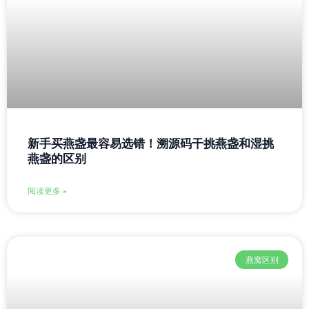
新手买燕盏最容易选错！溯源码干挑燕盏和湿挑
燕盏的区别
阅读更多 »
燕窝区别