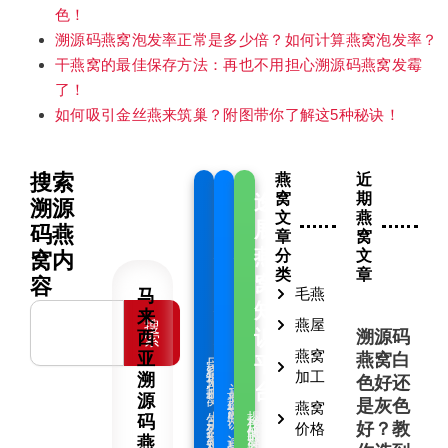
色！
溯源码燕窝泡发率正常是多少倍？如何计算燕窝泡发率？
干燕窝的最佳保存方法：再也不用担心溯源码燕窝发霉
了！
如何吸引金丝燕来筑巢？附图带你了解这5种秘诀！
搜索
燕
近
窝
期
逸
逸
逸
溯源
文
燕
展
展
展
码燕
章
窝
燕
燕
燕
分
文
窝内
类
章
窝
窝
窝
容
马
毛燕
批
商
知
Search
来
燕屋
搜
溯源码
发
日
识
西
索
燕窝
亚
燕窝白
记
平
厂
家
直
销
加工
溯
批
色好还
发
正
台
记
宗
录
燕
源
原
窝
产
是灰色
燕
燕窝
窝
商
揭
生
知
码
秘
产
识
正
好？教
天
价格
确
然
的
燕
燕
窝
燕
这
窝
是
些
知
我