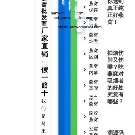
你选到
是
识
们
业
的
界
使
燕窝
窝
难
命
得
从
的
真正纯
燕
材
屋
料
燕
保存
批
洞
工
yanwomarket.com
厂
正好燕
到
消
发
费
ask.yanwomarket.com
者
燕窝
窝！
商
泡发
zhishi.yanwomarket.com
厂
燕窝
家
炖煮
直
燕窝
抽烟伤
销
区别
肺又伤
·
燕窝
喉？吃
假
内幕
燕窝对
一
吸烟者
燕窝
赔
的好处
真假
十
究竟有
漂白
我
哪些？
燕窝
们
刷胶
是
燕窝
马
发霉
来
溯源码