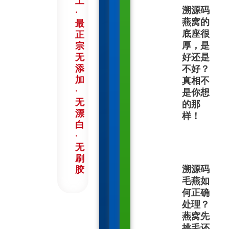
工
溯源码
·
燕窝的
最
底座很
正
厚，是
宗
无
好还是
添
不好？
加
真相不
·
是你想
无
的那
漂
样！
白
·
无
刷
溯源码
胶
毛燕如
何正确
处理？
燕窝先
挑毛还