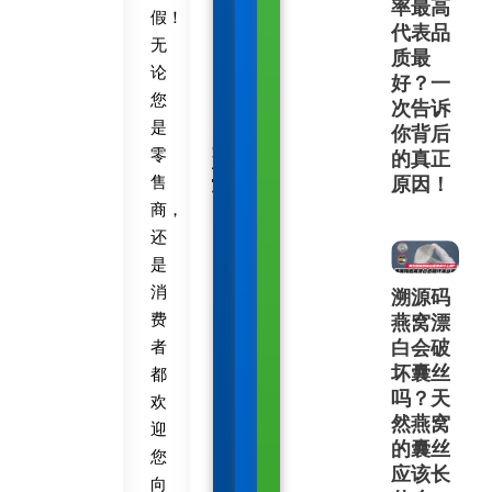
率最高
假！
代表品
无
质最
论
好？一
您
次告诉
是
你背后
知
零
的真正
识
原因！
售
平
商，
台
还
是
消
溯源码
费
燕窝漂
白会破
者
坏囊丝
都
吗？天
欢
然燕窝
迎
的囊丝
您
应该长
向