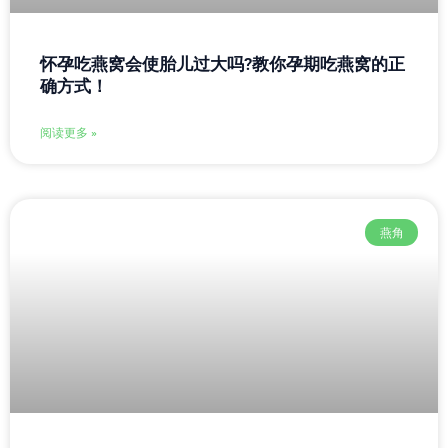
怀孕吃燕窝会使胎儿过大吗?教你孕期吃燕窝的正
确方式！
阅读更多 »
燕角