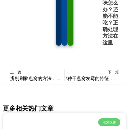
味怎么
办？还
能不能
吃？正
确处理
方法在
这里
Prev
N
上一篇
下一篇
辨别刷胶燕窝的方法： 简单几招教你如何辨别溯源码燕窝是否刷胶
7种干燕窝发霉的特征：你的溯源码燕窝发霉了！
更多相关热门文章
燕窝区别