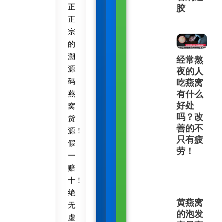
正
胶
正
宗
的
溯
经常熬
源
夜的人
码
吃燕窝
有什么
燕
好处
窝
吗？改
货
善的不
源！
只有疲
假
劳！
一
赔
十！
绝
黄燕窝
无
的泡发
虚