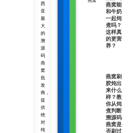
燕窝
西
燕窝能
亚
和牛奶
一起炖
最
煮吗？
大
这样真
的
的更营
溯
养？
源
码
燕
窝
燕窝刷
批
胶炖出
发
来什么
商，
样？教
提
你从炖
供
煮判断
绝
溯源码
对
燕窝是
纯
否刷过