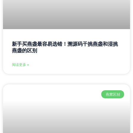
新手买燕盏最容易选错！溯源码干挑燕盏和湿挑
燕盏的区别
阅读更多 »
燕窝区别