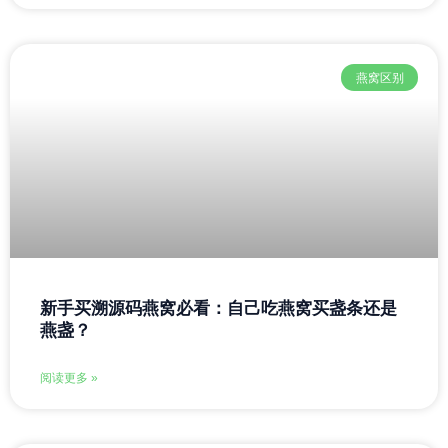
燕窝区别
新手买溯源码燕窝必看：自己吃燕窝买盏条还是
燕盏？
阅读更多 »