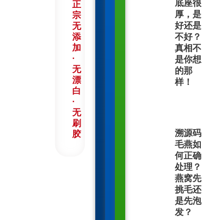
底座很
正
厚，是
宗
好还是
无
添
不好？
加
真相不
·
是你想
无
的那
漂
样！
白
·
无
刷
溯源码
胶
毛燕如
何正确
处理？
燕窝先
挑毛还
是先泡
发？