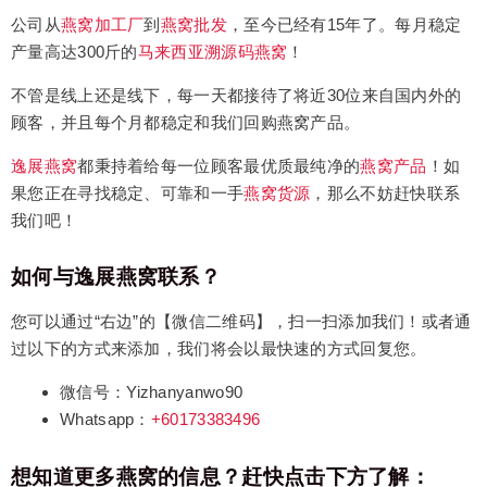
公司从
燕窝加工厂
到
燕窝批发
，至今已经有15年了。每月稳定
产量高达300斤的
马来西亚溯源码燕窝
！
不管是线上还是线下，每一天都接待了将近30位来自国内外的
顾客，并且每个月都稳定和我们回购燕窝产品。
逸展燕窝
都秉持着给每一位顾客最优质最纯净的
燕窝产品
！如
果您正在寻找稳定、可靠和一手
燕窝货源
，那么不妨赶快联系
我们吧！
如何与逸展燕窝联系？
您可以通过“右边”的【微信二维码】，扫一扫添加我们！或者通
过以下的方式来添加，我们将会以最快速的方式回复您。
微信号：Yizhanyanwo90
Whatsapp：
+60173383496
想知道更多燕窝的信息？赶快点击下方了解：