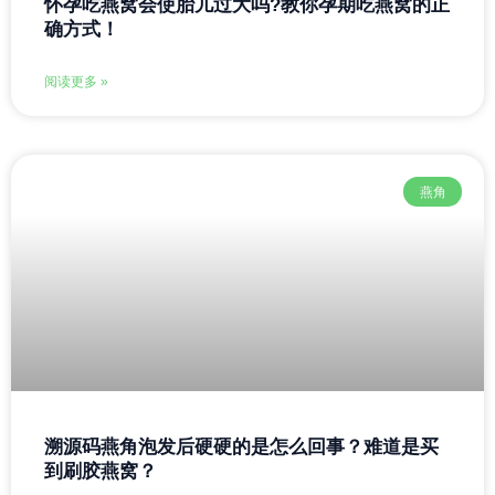
怀孕吃燕窝会使胎儿过大吗?教你孕期吃燕窝的正
确方式！
阅读更多 »
燕角
溯源码燕角泡发后硬硬的是怎么回事？难道是买
到刷胶燕窝？