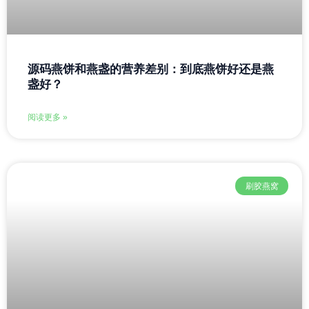
源码燕饼和燕盏的营养差别：到底燕饼好还是燕
盏好？
阅读更多 »
刷胶燕窝