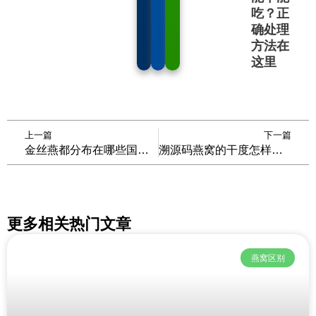
吃？正
确处理
方法在
这里
Prev
N
上一篇
下一篇
金丝燕都分布在哪些国家？人类可以自己养殖金丝燕吗？
溯源码燕窝的干度怎样计算的？买贵了你都不知道！
更多相关热门文章
燕窝区别