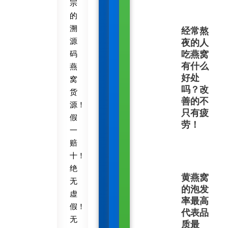
宗
的
溯
经常熬
源
夜的人
吃燕窝
码
有什么
燕
好处
窝
吗？改
货
善的不
源！
只有疲
假
劳！
一
赔
十！
绝
黄燕窝
无
的泡发
虚
率最高
假！
代表品
无
质最