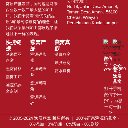
公司地址：
窝原产批发商，同时也是马来
No 19, Jalan Desa Aman 9,
西亚数一数二最大型的加工
Taman Desa Aman, 56100
厂。我们秉持着“最优良的品
Cheras, Wilayah
质”与“最纯净燕窝”的理念，让
Persekutuan Kuala Lumpur
我们从采集到加工都展现了卓
越且不一样的表现。
快捷链
燕窝产
燕窝真
接
品
假
马来西亚
溯源码燕
漂白燕窝
微信
燕窝
盏
刷胶燕窝
号：
公众
燕窝价格
溯源码燕
yzyanwo90
药水燕窝
号：
条
逸展
燕窝工厂
燕窝
溯源码燕
溯源码燕
打开手机
角
窝定制
微信“扫一
溯源码燕
扫”，为您
碎
一对一解
惑！
© 2009-2024 逸展燕窝 版权所有 ｜ 100%
正宗溯源码燕窝 ·
0%
添加
·
0%
防腐
·
0%
漂白
·
0%
刷胶