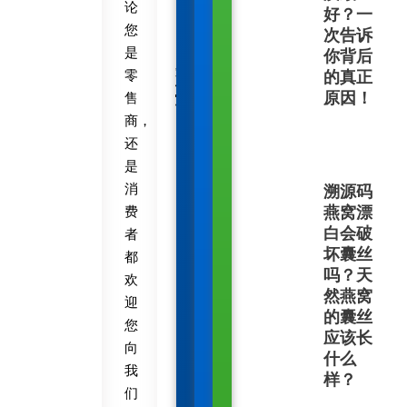
论
好？一
您
次告诉
是
你背后
知
零
的真正
识
原因！
售
平
商，
台
还
是
消
溯源码
费
燕窝漂
白会破
者
坏囊丝
都
吗？天
欢
然燕窝
迎
的囊丝
您
应该长
向
什么
我
样？
们