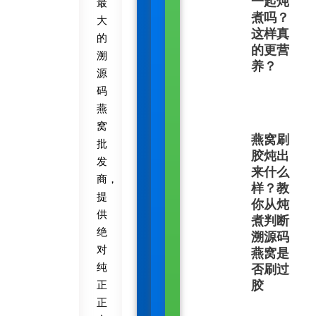
一起炖
最
煮吗？
大
这样真
的
的更营
溯
养？
源
码
燕
窝
燕窝刷
批
胶炖出
发
来什么
商，
样？教
提
你从炖
供
煮判断
绝
溯源码
对
燕窝是
纯
否刷过
正
胶
正