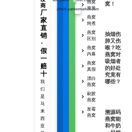
者
燕窝
窝！
商
泡发
zhishi.yanwomarket.com
厂
燕窝
家
炖煮
直
燕窝
抽烟伤
销
区别
肺又伤
·
喉？吃
燕窝
假
内幕
燕窝对
一
吸烟者
燕窝
赔
的好处
真假
十
究竟有
漂白
哪些？
我
燕窝
们
刷胶
是
燕窝
马
发霉
来
溯源码
燕窝
西
燕窝能
和牛奶
亚