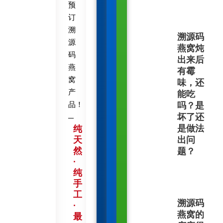
预
订
溯
溯源码
源
燕窝炖
码
出来后
燕
有霉
窝
味，还
产
能吃
品！
吗？是
坏了还
是做法
纯
天
出问
然
题？
·
纯
手
工
溯源码
·
燕窝的
最