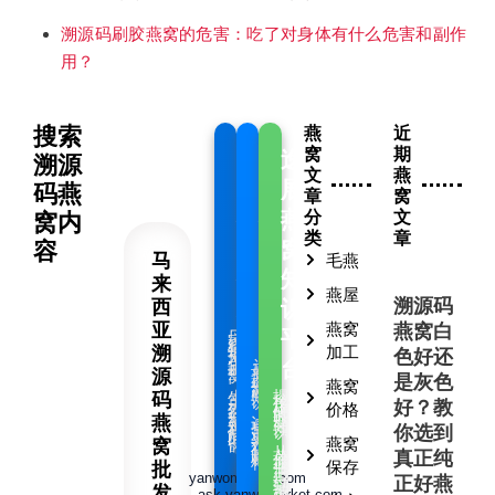
溯源码刷胶燕窝的危害：吃了对身体有什么危害和副作
用？
搜索
燕
近
窝
期
逸
逸
逸
溯源
文
燕
展
展
展
码燕
章
窝
燕
燕
燕
分
文
窝内
类
章
窝
窝
窝
容
马
毛燕
批
商
知
来
燕屋
溯源码
西
发
日
识
亚
燕窝
燕窝白
记
平
厂
家
直
销
溯
加工
批
色好还
发
正
台
记
宗
录
燕
源
原
窝
产
是灰色
燕
燕窝
窝
商
揭
生
知
码
秘
产
识
正
好？教
天
确
价格
然
的
燕
燕
窝
燕
这
窝
是
些
知
我
你选到
是
识
们
业
的
界
使
燕窝
窝
难
命
得
从
的
真正纯
燕
材
屋
料
燕
保存
批
洞
工
yanwomarket.com
厂
正好燕
到
消
发
费
ask.yanwomarket.com