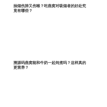
抽烟伤肺又伤喉？吃燕窝对吸烟者的好处究
竟有哪些？
。
溯源码燕窝能和牛奶一起炖煮吗？这样真的
的
更营养？