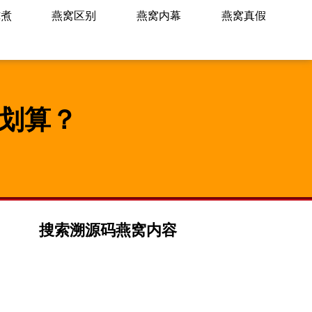
炖煮
燕窝区别
燕窝内幕
燕窝真假
划算？
搜索溯源码燕窝内容
间