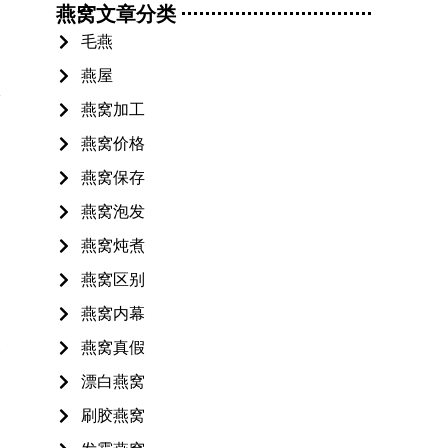
燕窝文章分类
毛燕
燕屋
体
燕窝加工
燕窝价格
燕窝保存
燕窝泡发
燕窝炖煮
燕窝区别
燕窝内幕
燕窝真假
会
漂白燕窝
刷胶燕窝